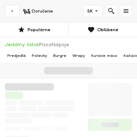
Doručenie
SK
Populárne
Obľúbené
Jedálny lístok
Pizza
Nápoje
Predjedlá
Polievky
Burgre
Wrapy
Kuracie mäso
Kačaci