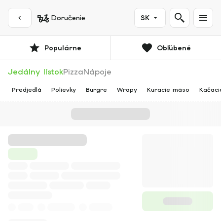
Doručenie
SK
Populárne
Obľúbené
Jedálny lístok
Pizza
Nápoje
Predjedlá
Polievky
Burgre
Wrapy
Kuracie mäso
Kačaci