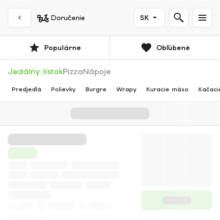
Doručenie
SK
Populárne
Obľúbené
Jedálny lístok
Pizza
Nápoje
Predjedlá
Polievky
Burgre
Wrapy
Kuracie mäso
Kačaci