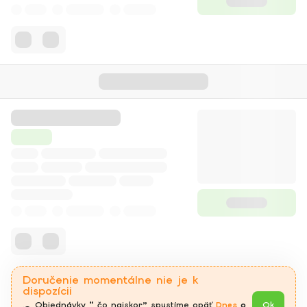
Doručenie momentálne nie je k
dispozícii
Objednávky “ čo najskor” spustíme opäť 
Dnes
 o 
Ok