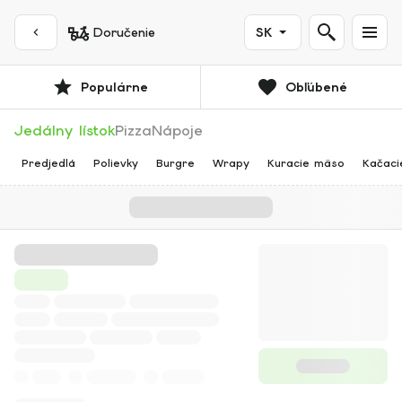
Doručenie
SK
Populárne
Obľúbené
Jedálny lístok
Pizza
Nápoje
Predjedlá
Polievky
Burgre
Wrapy
Kuracie mäso
Kačaci