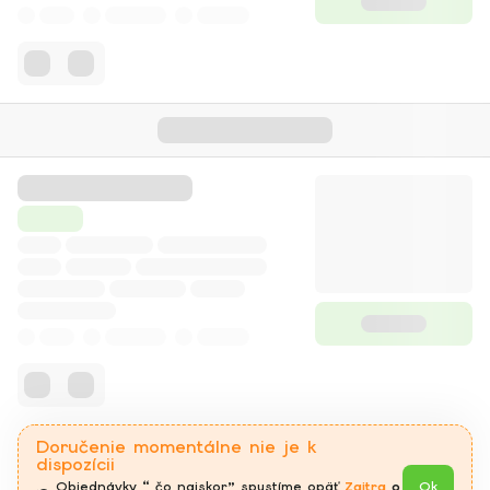
Doručenie momentálne nie je k
dispozícii
Objednávky “ čo najskor” spustíme opäť 
Zajtra
 o 
Ok