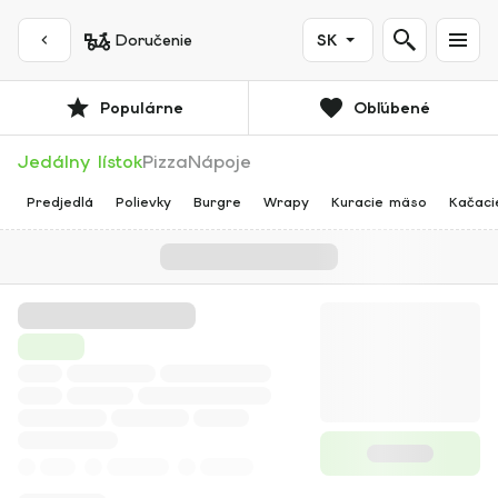
Doručenie
SK
Populárne
Obľúbené
Jedálny lístok
Pizza
Nápoje
Predjedlá
Polievky
Burgre
Wrapy
Kuracie mäso
Kačaci