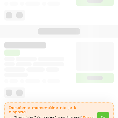
Doručenie momentálne nie je k
dispozícii
Objednávky “ čo najskor” spustíme opäť 
Dnes
 o 
Ok