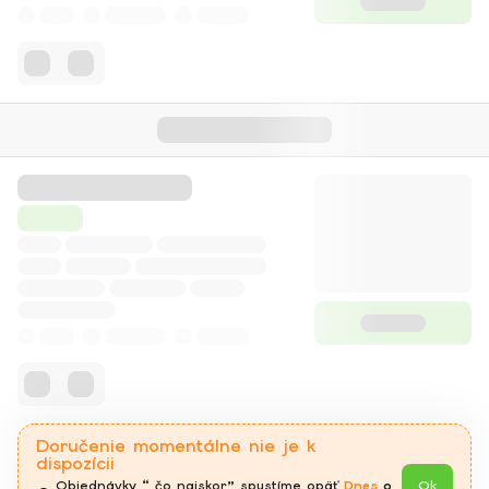
Doručenie momentálne nie je k
dispozícii
Objednávky “ čo najskor” spustíme opäť 
Dnes
 o 
Ok