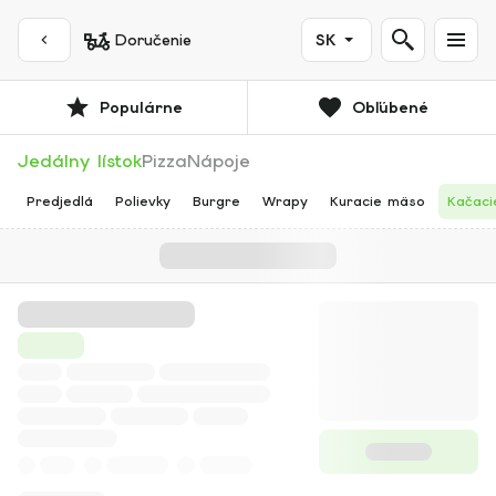
Doručenie
SK
Populárne
Obľúbené
Jedálny lístok
Pizza
Nápoje
Predjedlá
Polievky
Burgre
Wrapy
Kuracie mäso
Kačaci