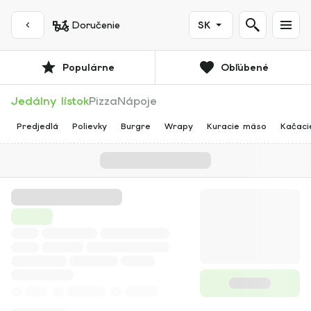
Doručenie
SK
Populárne
Obľúbené
Jedálny lístok
Pizza
Nápoje
Predjedlá
Polievky
Burgre
Wrapy
Kuracie mäso
Kačaci