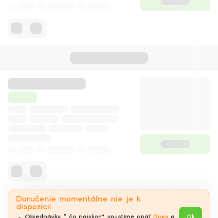
Doručenie momentálne nie je k
dispozícii
Objednávky “ čo najskor” spustíme opäť 
Dnes
 o 
Ok