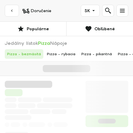
Doručenie
SK
Populárne
Obľúbené
Jedálny lístok
Pizza
Nápoje
Pizza - bezmäsitá
Pizza - rybacia
Pizza - pikantná
Pizza -